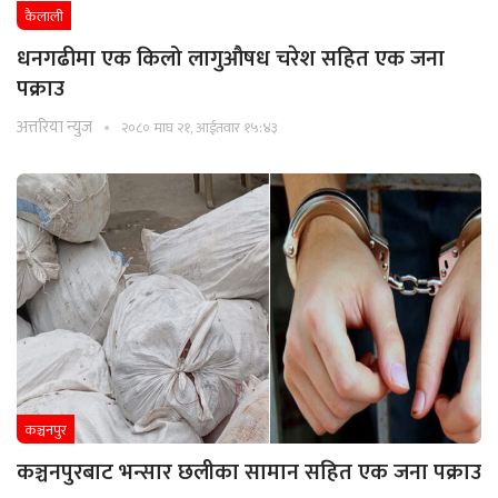
कैलाली
धनगढीमा एक किलो लागुऔषध चरेश सहित एक जना
पक्राउ
अत्तरिया न्युज
२०८० माघ २१, आईतवार १५:४३
कञ्चनपुर
कञ्चनपुरबाट भन्सार छलीका सामान सहित एक जना पक्राउ