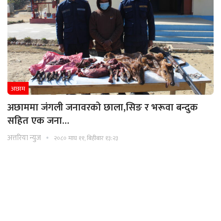
अछाम
अछाममा जंगली जनावरको छाला,सिङ र भरूवा बन्दुक
सहित एक जना…
अत्तरिया न्युज
२०८० माघ ११, बिहीबार १३:२३