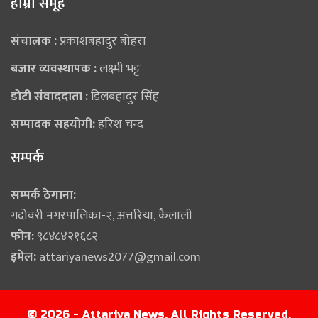
हाम्राे समूह
संचालक :
प्रकाशबहादुर बोहरा
बजार व्यवस्थापक :
लक्ष्मी भट्ट
डोटी संवाददाता :
डिलबहादुर सिंह
सम्पादक सहयोगी:
हरिश चन्द
सम्पर्क
सम्पर्क ठेगाना:
गदोवरी नगरपालिका-२, अत्तरिया, कैलाली
फोन:
९८४८४२१६८२
इमेल:
attariyanews2077@gmail.com
© 2026 - Attariya News. All Rights Reserved.