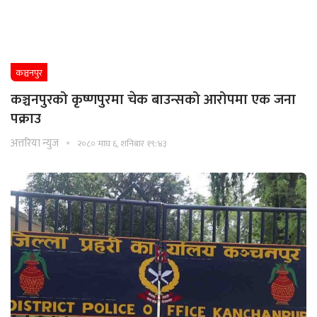
कञ्चनपुर
कञ्चनपुरको कृष्णपुरमा चेक बाउन्सको आरोपमा एक जना
पक्राउ
अत्तरिया न्युज
२०८० माघ ६, शनिबार १९:४३