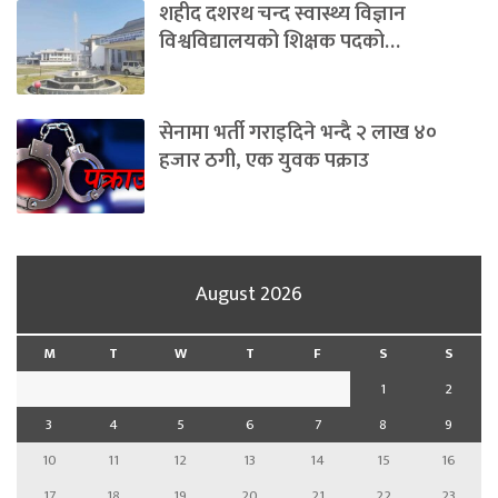
शहीद दशरथ चन्द स्वास्थ्य विज्ञान
विश्वविद्यालयको शिक्षक पदको…
सेनामा भर्ती गराइदिने भन्दै २ लाख ४०
हजार ठगी, एक युवक पक्राउ
August 2026
M
T
W
T
F
S
S
1
2
3
4
5
6
7
8
9
10
11
12
13
14
15
16
17
18
19
20
21
22
23