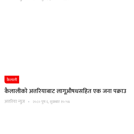
कैलाली
कैलालीको अत्तरियाबाट लागूऔषधसहित एक जना पक्राउ
अत्तरिया न्युज
२०८० पुष ६, शुक्रबार १०:५४