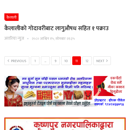
कैलाली
कैलालीको गोदावरीबाट लागुऔषध सहित १ पक्राउ
अत्तरिया न्युज
२०८० आश्विन १५, सोमबार २१:३५
PREVIOUS
1
…
9
10
11
12
NEXT