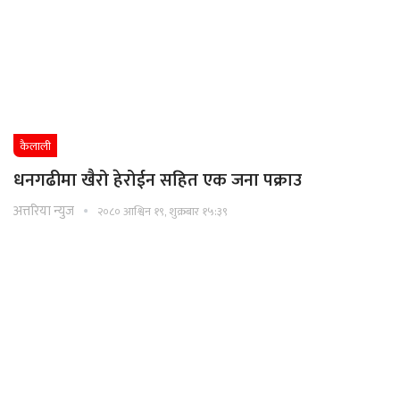
कैलाली
धनगढीमा खैरो हेरोईन सहित एक जना पक्राउ
अत्तरिया न्युज
२०८० आश्विन १९, शुक्रबार १५:३९