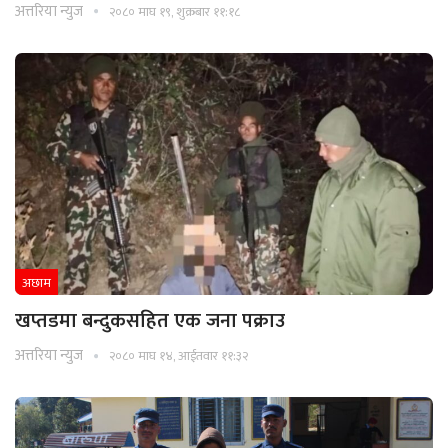
अत्तरिया न्युज
२०८० माघ १९, शुक्रबार ११:१८
अछाम
खप्तडमा बन्दुकसहित एक जना पक्राउ
अत्तरिया न्युज
२०८० माघ १४, आईतवार ११:३२