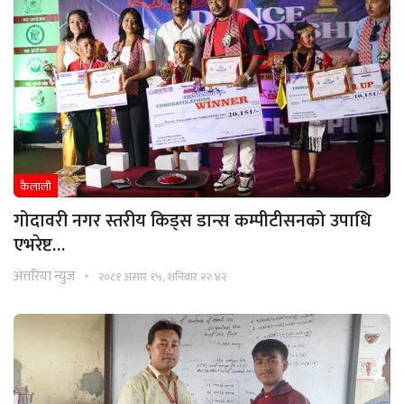
कैलाली
गोदावरी नगर स्तरीय किड्स डान्स कम्पीटीसनको उपाधि
एभरेष्ट…
अत्तरिया न्युज
२०८१ असार १५, शनिबार २२:४२