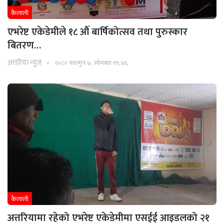
कैलाली
एभरेष्ट एकेडेमीले १८ औं बार्षिकोत्सव तथा पुरुस्कार
बितरण…
अत्तरिया न्युज
२०८० फाल्गुन ७, सोमबार १९:४६
कैलाली
अत्तरियामा रहेको एभरेष्ट एकेडेमीमा एसईई आइडलको २१