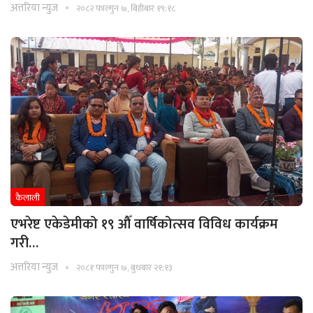
अत्तरिया न्युज
२०८२ फाल्गुन ७, बिहीबार १९:१८
कैलाली
एभरेष्ट एकेडेमीको १९ औँ वार्षिकोत्सव विविध कार्यक्रम
गरी…
अत्तरिया न्युज
२०८१ फाल्गुन ७, बुधबार २१:१३