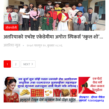
जीवनशैली
अत्तरियाको एभरेष्ट एकेडेमीमा अगोरा स्पिकर्स ‘स्कुल शो’…
अत्तरिया न्युज
२०७९ फाल्गुन १०, बुधबार ०८:०६
1
2
NEXT