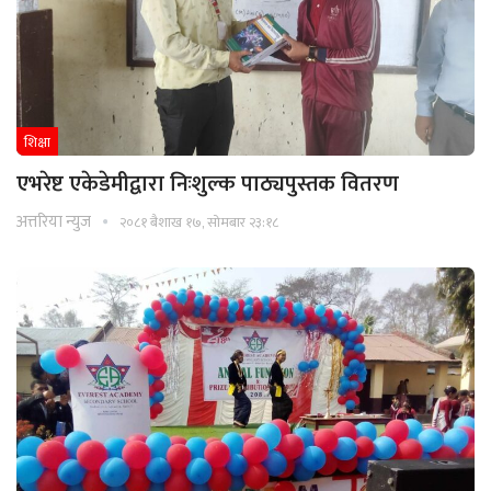
शिक्षा
एभरेष्ट एकेडेमीद्वारा निःशुल्क पाठ्यपुस्तक वितरण
अत्तरिया न्युज
२०८१ बैशाख १७, सोमबार २३:१८