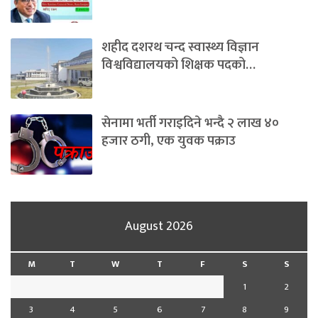
शहीद दशरथ चन्द स्वास्थ्य विज्ञान
विश्वविद्यालयको शिक्षक पदको…
सेनामा भर्ती गराइदिने भन्दै २ लाख ४०
हजार ठगी, एक युवक पक्राउ
August 2026
M
T
W
T
F
S
S
1
2
3
4
5
6
7
8
9