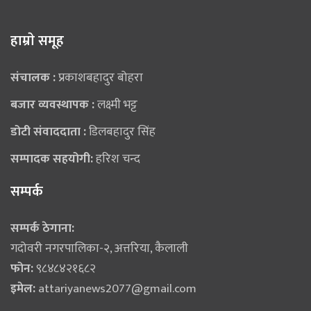
हाम्राे समूह
संचालक :
प्रकाशबहादुर बोहरा
बजार व्यवस्थापक :
लक्ष्मी भट्ट
डोटी संवाददाता :
डिलबहादुर सिंह
सम्पादक सहयोगी:
हरिश चन्द
सम्पर्क
सम्पर्क ठेगाना:
गदोवरी नगरपालिका-२, अत्तरिया, कैलाली
फोन:
९८४८४२१६८२
इमेल:
attariyanews2077@gmail.com