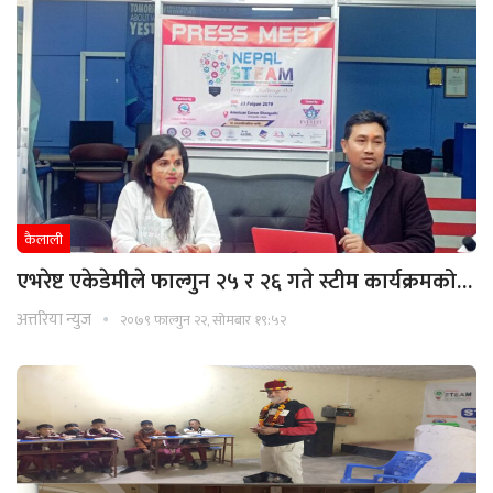
कैलाली
एभरेष्ट एकेडेमीले फाल्गुन २५ र २६ गते स्टीम कार्यक्रमको…
अत्तरिया न्युज
२०७९ फाल्गुन २२, सोमबार १९:५२