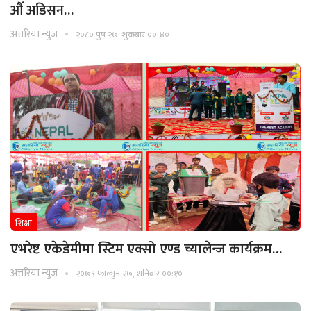
औं अडिसन…
अत्तरिया न्युज
२०८० पुष २७, शुक्रबार ००:४०
शिक्षा
एभरेष्ट एकेडेमीमा स्टिम एक्सो एण्ड च्यालेन्ज कार्यक्रम…
अत्तरिया न्युज
२०७९ फाल्गुन २७, शनिबार ००:१०