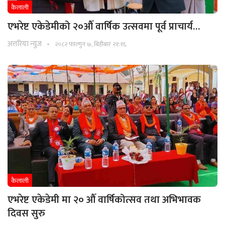
कैलाली
एभरेष्ट एकेडेमीको २०औँ वार्षिक उत्सवमा पूर्व प्राचार्य…
अत्तरिया न्युज
२०८२ फाल्गुन ७, बिहीबार २१:१६
कैलाली
एभरेष्ट एकेडेमी मा २० औँ वार्षिकोत्सव तथा अभिभावक
दिवस सुरु