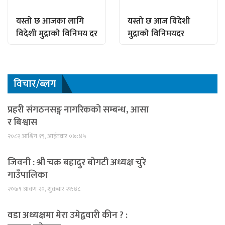
यस्तो छ आजका लागि
यस्तो छ आज विदेशी
विदेशी मुद्राको विनिमय दर
मुद्राको विनिमयदर
विचार/ब्लग
प्रहरी संगठनसङ्ग नागरिकको सम्बन्ध, आसा
र बिश्वास
२०८२ आश्विन १९, आईतवार ०७:४५
जिवनी : श्री चक्र बहादुर बोगटी अध्यक्ष चुरे
गाउँपालिका
२०७९ श्रावण २०, शुक्रबार २१:४८
वडा अध्यक्षमा मेरा उमेद्ववारी कीन ? :