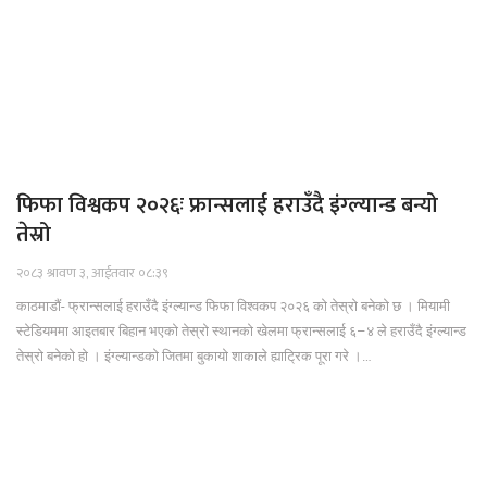
फिफा विश्वकप २०२६ः फ्रान्सलाई हराउँदै इंग्ल्यान्ड बन्यो
तेस्रो
२०८३ श्रावण ३, आईतवार ०८:३९
काठमाडौं- फ्रान्सलाई हराउँदै इंग्ल्यान्ड फिफा विश्वकप २०२६ को तेस्रो बनेको छ । मियामी
स्टेडियममा आइतबार बिहान भएको तेस्रो स्थानको खेलमा फ्रान्सलाई ६–४ ले हराउँदै इंग्ल्यान्ड
तेस्रो बनेको हो । इंग्ल्यान्डको जितमा बुकायो शाकाले ह्याट्रिक पूरा गरे ।…