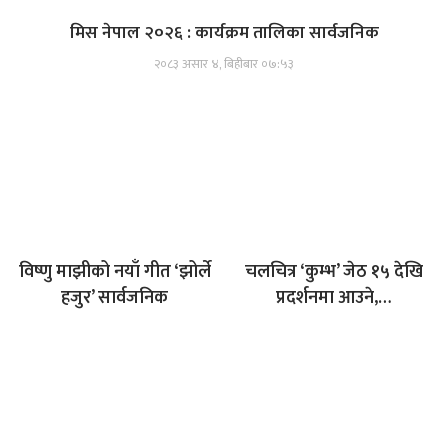
मिस नेपाल २०२६ : कार्यक्रम तालिका सार्वजनिक
२०८३ असार ४, बिहीबार ०७:५३
विष्णु माझीको नयाँ गीत ‘झोर्ले
चलचित्र ‘कुम्भ’ जेठ १५ देखि
हजुर’ सार्वजनिक
प्रदर्शनमा आउने,…