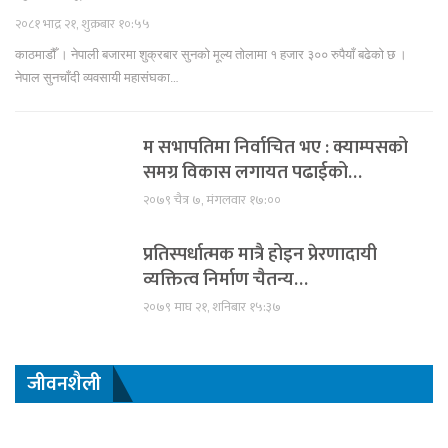
२०८१ भाद्र २१, शुक्रबार १०:५५
काठमाडौँ । नेपाली बजारमा शुक्रबार सुनको मूल्य तोलामा १ हजार ३०० रुपैयाँ बढेको छ ।
नेपाल सुनचाँदी व्यवसायी महासंघका…
म सभापतिमा निर्वाचित भए : क्याम्पसको
समग्र विकास लगायत पढाईको…
२०७९ चैत्र ७, मंगलवार १७:००
प्रतिस्पर्धात्मक मात्रै होइन प्रेरणादायी
व्यक्तित्व निर्माण चैतन्य…
२०७९ माघ २१, शनिबार १५:३७
जीवनशैली