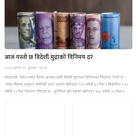
आज यस्तो छ विदेशी मुद्राको विनिमय दर
२०८३ श्रावण २०, बुधबार ०७:१९
काठमाडौं- नेपाल राष्ट्र बैंकले आजका लागि विदेशी मुद्राको विनिमयदर निर्धारण गरेको छ ।
राष्ट्र बैंकका अनुसार अमेरिकी डलर एकको खरिददर १५२ रुपैयाँ ३१ पैसा र बिक्रीदर १५२
रुपैयाँ ९१ पैसा निर्धारण गरिएको छ। युरोपियन युरो एकको खरिददर १७५ रुपैयाँ ३१ पैसा र…