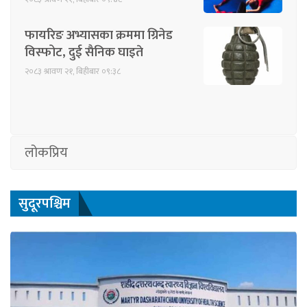
फायरिङ अभ्यासका क्रममा ग्रिनेड
विस्फोट, दुई सैनिक घाइते
२०८३ श्रावण २१, बिहीबार ०९:३८
लोकप्रिय
सुदूरपश्चिम