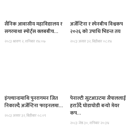
सैनिक आवासीय महाविद्यालय र
अर्जेन्टिना र स्पेनबीच विश्वकप
सगरमाथा स्पोर्ट्स क्लबबीच…
२०२६ को उपाधि भिडन्त तय
२०८३ श्रावण २, शनिबार १४:०७
२०८३ असार ३२, बिहीबार ०८:१४
इंग्ल्यान्डमाथि पुनरागमन जित
पेनाल्टी सुटआउटमा सैपाललाई
निकाल्दै अर्जेन्टिना फाइनलमा…
हराउँदै घोडाघोडी बन्यो मेयर
कप…
२०८३ असार ३२, बिहीबार ०८:०९
२०८३ जेष्ठ ३०, शनिबार २०:३४