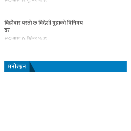
२०८३ श्रावण १५, शुक्रबार ०७:१९
बिहीबार यस्तो छ विदेशी मुद्राको विनिमय
दर
२०८३ श्रावण १४, बिहीबार ०७:३९
मनाेरञ्जन