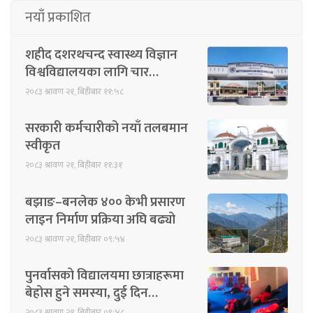
नयाँ प्रकाशित
शहीद दशरथचन्द स्वास्थ्य विज्ञान
विश्वविद्यालयका लागि चार…
२०८३ श्रावण २१, बिहीबार ११:५८
सरकारी कर्मचारीको नयाँ तलबमान
स्वीकृत
२०८३ श्रावण २१, बिहीबार ११:३१
बझाङ–बनलेक ४०० केभी प्रसारण
लाइन निर्माण प्रक्रिया अघि बढ्यो
२०८३ श्रावण २१, बिहीबार ०९:५४
पुनर्वासको विद्यालयमा छात्राहरूमा
बेहोस हुने समस्या, दुई दिन…
२०८३ श्रावण २१, बिहीबार ०९:४८