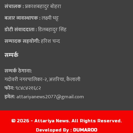
संचालक :
प्रकाशबहादुर बोहरा
बजार व्यवस्थापक :
लक्ष्मी भट्ट
डोटी संवाददाता :
डिलबहादुर सिंह
सम्पादक सहयोगी:
हरिश चन्द
सम्पर्क
सम्पर्क ठेगाना:
गदोवरी नगरपालिका-२, अत्तरिया, कैलाली
फोन:
९८४८४२१६८२
इमेल:
attariyanews2077@gmail.com
© 2026 - Attariya News. All Rights Reserved.
Developed By :
DUMAROO