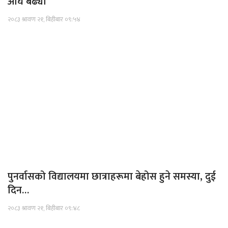
अघि बढ्यो
२०८३ श्रावण २१, बिहीबार ०९:५४
पुनर्वासको विद्यालयमा छात्राहरूमा बेहोस हुने समस्या, दुई
दिन…
२०८३ श्रावण २१, बिहीबार ०९:४८