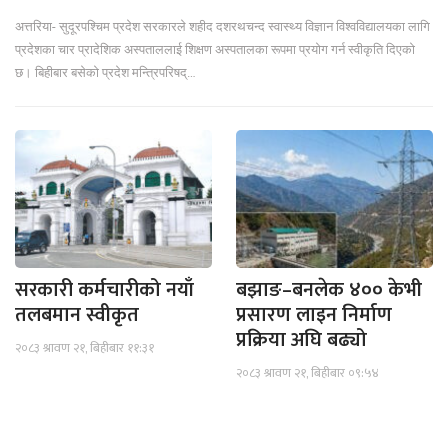
अत्तरिया- सुदूरपश्चिम प्रदेश सरकारले शहीद दशरथचन्द स्वास्थ्य विज्ञान विश्वविद्यालयका लागि
प्रदेशका चार प्रादेशिक अस्पताललाई शिक्षण अस्पतालका रूपमा प्रयोग गर्न स्वीकृति दिएको
छ। बिहीबार बसेको प्रदेश मन्त्रिपरिषद्…
सरकारी कर्मचारीको नयाँ
बझाङ–बनलेक ४०० केभी
तलबमान स्वीकृत
प्रसारण लाइन निर्माण
प्रक्रिया अघि बढ्यो
२०८३ श्रावण २१, बिहीबार ११:३१
२०८३ श्रावण २१, बिहीबार ०९:५४