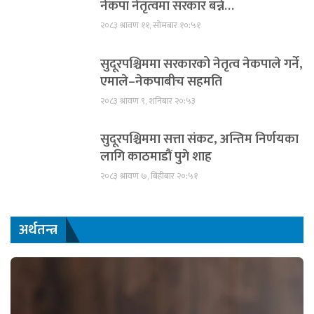
नेकपा नेतृत्वमा सरकार बन्ने…
२०८३ श्रावण ११, सोमबार १०:५१
सुदूरपश्चिममा सरकारको नेतृत्व नेकपाले गर्ने,
एमाले–नेकपाबीच सहमति
२०८३ श्रावण ९, शनिबार २०:५३
सुदूरपश्चिममा सत्ता संकट, अन्तिम निर्णयका
लागि काठमाडौं पुगे शाह
२०८३ श्रावण ७, बिहीबार २०:५१
अर्थतन्त्र