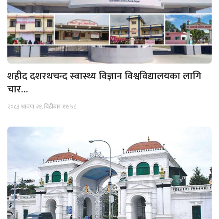
शहीद दशरथचन्द स्वास्थ्य विज्ञान विश्वविद्यालयका लागि
चार…
२०८३ श्रावण २१, बिहीबार ११:५८