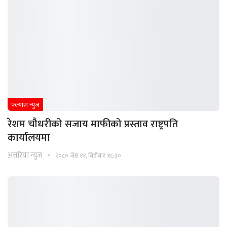
फ्ल्यास न्युज
रेशम चौधरीको सजाय माफीको प्रस्ताव राष्ट्रपति
कार्यालयमा
अत्तरिया न्युज
२०८० जेष्ठ ११, बिहीबार १८:३०