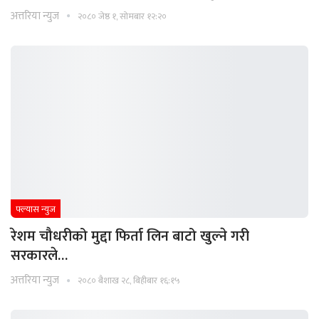
अत्तरिया न्युज
२०८० जेष्ठ १, सोमबार १२:२०
फ्ल्यास न्युज
रेशम चौधरीको मुद्दा फिर्ता लिन बाटो खुल्ने गरी
सरकारले…
अत्तरिया न्युज
२०८० बैशाख २८, बिहीबार १६:१५