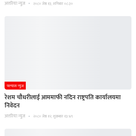
अत्तरिया न्युज
२०८० जेष्ठ १३, शनिबार ०८:३०
फ्ल्यास न्युज
रेशम चौधरीलाई आममाफी नदिन राष्ट्रपति कार्यालयमा
निवेदन
अत्तरिया न्युज
२०८० जेष्ठ १२, शुक्रबार १३:४९