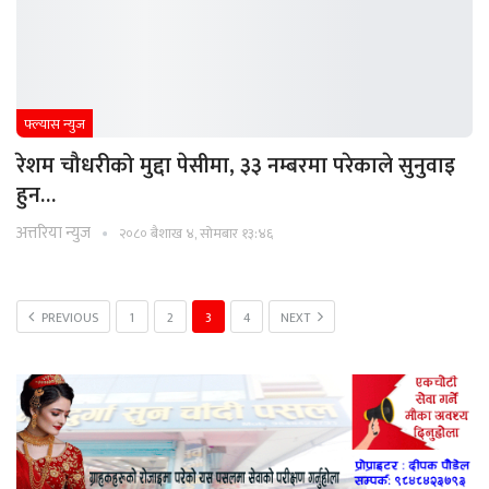
फ्ल्यास न्युज
रेशम चौधरीको मुद्दा पेसीमा, ३३ नम्बरमा परेकाले सुनुवाइ
हुन…
अत्तरिया न्युज
२०८० बैशाख ४, सोमबार १३:४६
PREVIOUS
1
2
3
4
NEXT