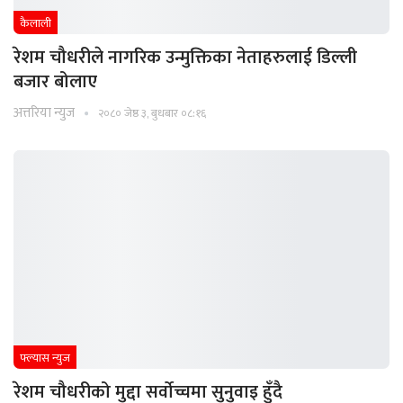
कैलाली
रेशम चौधरीले नागरिक उन्मुक्तिका नेताहरुलाई डिल्ली
बजार बोलाए
अत्तरिया न्युज
२०८० जेष्ठ ३, बुधबार ०८:१६
फ्ल्यास न्युज
रेशम चौधरीको मुद्दा सर्वाेच्चमा सुनुवाइ हुँदै