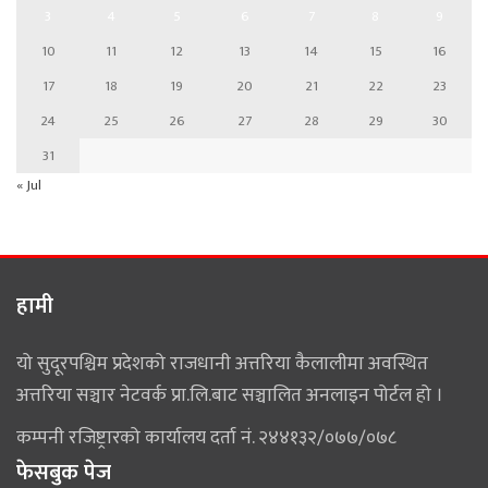
3
4
5
6
7
8
9
10
11
12
13
14
15
16
17
18
19
20
21
22
23
24
25
26
27
28
29
30
31
« Jul
हामी
यो सुदूरपश्चिम प्रदेशको राजधानी अत्तरिया कैलालीमा अवस्थित
अत्तरिया सञ्चार नेटवर्क प्रा.लि.बाट सञ्चालित अनलाइन पोर्टल हो ।
कम्पनी रजिष्ट्रारको कार्यालय दर्ता नं. २४४१३२/०७७/०७८
फेसबुक पेज