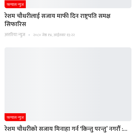
फ्ल्यास न्युज
रेशम चौधरीलाई सजाय माफी दिन राष्ट्रपति समक्ष
सिफारिस
अत्तरिया न्युज
२०८० जेष्ठ १४, आईतवार १३:२२
फ्ल्यास न्युज
रेशम चौधरीको सजाय मिनाहा गर्न ‘किन्तु परन्तु’ नगरौँ :…