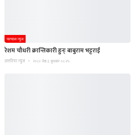
फ्ल्यास न्युज
रेशम चौधरी क्रान्तिकारी हुन्ः बाबुराम भट्टराई
अत्तरिया न्युज
२०८० जेष्ठ ३, बुधबार ०८:२५