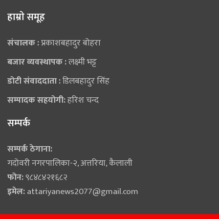
हाम्राे समूह
संचालक :
प्रकाशबहादुर बोहरा
बजार व्यवस्थापक :
लक्ष्मी भट्ट
डोटी संवाददाता :
डिलबहादुर सिंह
सम्पादक सहयोगी:
हरिश चन्द
सम्पर्क
सम्पर्क ठेगाना:
गदोवरी नगरपालिका-२, अत्तरिया, कैलाली
फोन:
९८४८४२१६८२
इमेल:
attariyanews2077@gmail.com