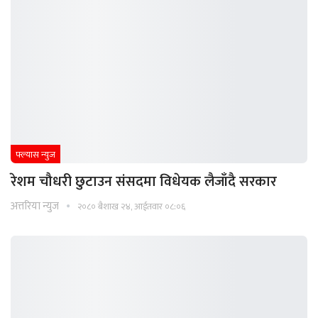
फ्ल्यास न्युज
रेशम चौधरी छुटाउन संसदमा विधेयक लैजाँदै सरकार
अत्तरिया न्युज
२०८० बैशाख २४, आईतवार ०८:०६