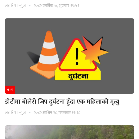
अत्तरिया न्युज
२०८२ कार्तिक ७, शुक्रबार १९:५१
डाेटी
डोटीमा बोलेरो जिप दुर्घटना हुँदा एक महिलाको मृत्यु
अत्तरिया न्युज
२०८२ आश्विन २८, मंगलवार ११:१८