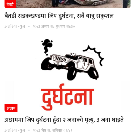
बैतडी
बैतडी सडकखण्डमा जिप दुर्घटना, सबै यात्रु सकुशल
अत्तरिया न्युज
२०८३ असार १७, बुधबार १४:३०
अछाम
अछाममा जिप दुर्घटना हुँदा २ जनाको मृत्यु, ३ जना घाइते
अत्तरिया न्युज
२०८३ जेष्ठ १६, शनिबार ०९:४९