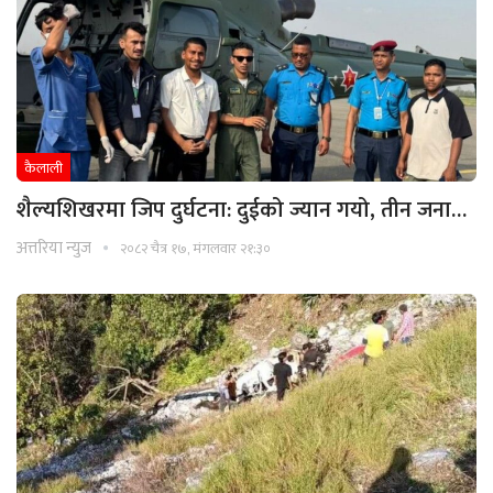
कैलाली
शैल्यशिखरमा जिप दुर्घटना: दुईको ज्यान गयो, तीन जना…
अत्तरिया न्युज
२०८२ चैत्र १७, मंगलवार २१:३०