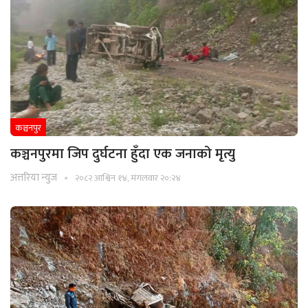
कञ्चनपुर
कञ्चनपुरमा जिप दुर्घटना हुँदा एक जनाको मृत्यु
अत्तरिया न्युज
२०८२ आश्विन १४, मंगलवार २०:२४