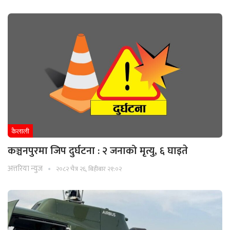
कैलाली
कञ्चनपुरमा जिप दुर्घटना : २ जनाको मृत्यु, ६ घाइते
अत्तरिया न्युज
२०८२ चैत्र २६, बिहीबार २१:०२