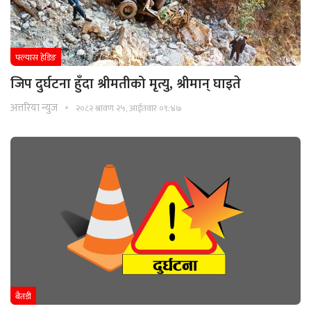
फ्ल्यास हेडिङ
जिप दुर्घटना हुँदा श्रीमतीको मृत्यु, श्रीमान् घाइते
अत्तरिया न्युज
२०८२ श्रावण २५, आईतवार ०९:४७
बैतडी