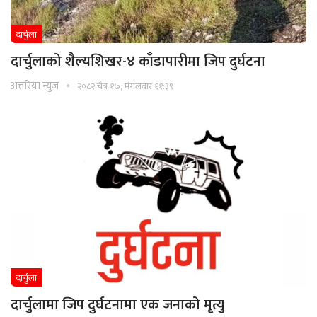
दार्चुला
दार्चुलाको शैल्यशिखर-४ काँडापारीमा जिप दुर्घटना
अत्तरिया न्युज
२०८२ चैत्र १७, मंगलवार ११:३९
दार्चुला
दार्चुलामा जिप दुर्घटनामा एक जनाको मृत्यु