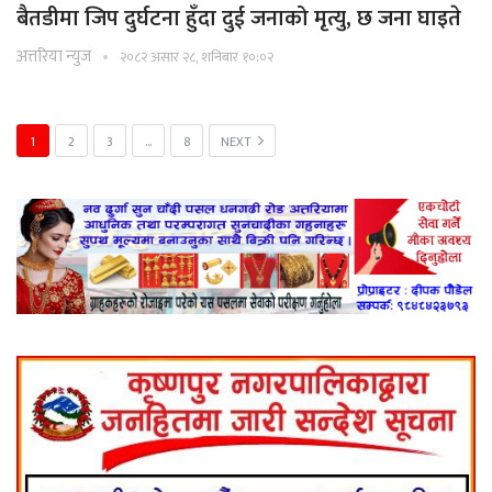
बैतडीमा जिप दुर्घटना हुँदा दुई जनाको मृत्यु, छ जना घाइते
अत्तरिया न्युज
२०८२ असार २८, शनिबार १०:०२
1
2
3
…
8
NEXT