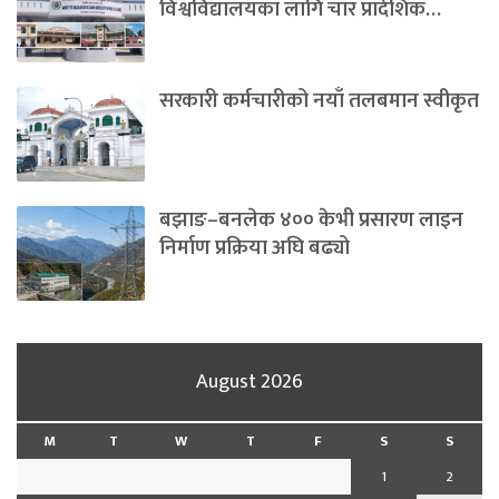
विश्वविद्यालयका लागि चार प्रादेशिक…
सरकारी कर्मचारीको नयाँ तलबमान स्वीकृत
बझाङ–बनलेक ४०० केभी प्रसारण लाइन
निर्माण प्रक्रिया अघि बढ्यो
August 2026
M
T
W
T
F
S
S
1
2