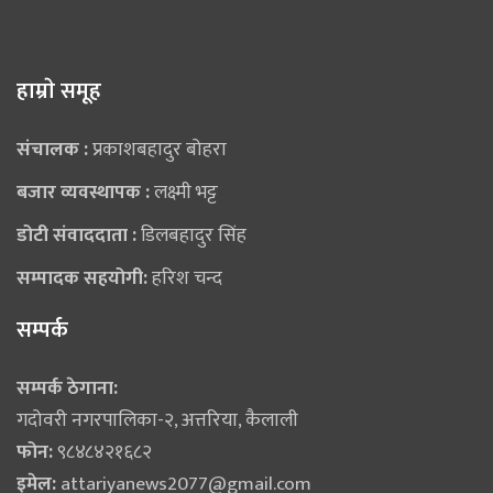
हाम्राे समूह
संचालक :
प्रकाशबहादुर बोहरा
बजार व्यवस्थापक :
लक्ष्मी भट्ट
डोटी संवाददाता :
डिलबहादुर सिंह
सम्पादक सहयोगी:
हरिश चन्द
सम्पर्क
सम्पर्क ठेगाना:
गदोवरी नगरपालिका-२, अत्तरिया, कैलाली
फोन:
९८४८४२१६८२
इमेल:
attariyanews2077@gmail.com