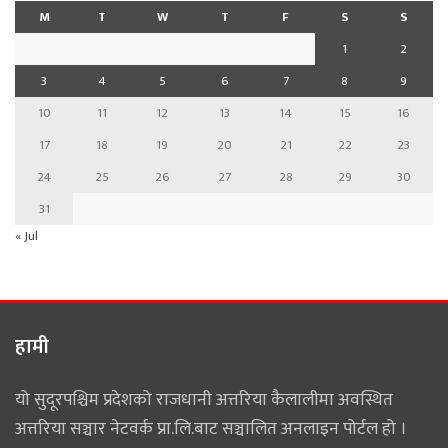
M
T
W
T
F
S
S
1
2
3
4
5
6
7
8
9
10
11
12
13
14
15
16
17
18
19
20
21
22
23
24
25
26
27
28
29
30
31
« Jul
हामी
यो सुदूरपश्चिम प्रदेशको राजधानी अत्तरिया कैलालीमा अवस्थित
अत्तरिया सञ्चार नेटवर्क प्रा.लि.बाट सञ्चालित अनलाइन पोर्टल हो ।