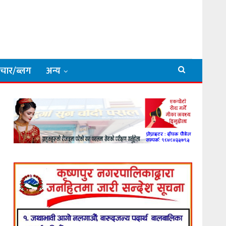
िचार/ब्लग
अन्य