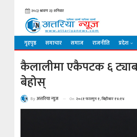
गृहपृष्ठ
समाचार
समाज
राजनीति
प्रदेश
कैलालीमा एकैपटक ६ ट्या
बेहोस्
By
अत्तरिया न्युज
On
२०८१ फाल्गुन १, बिहीबार १४:१४