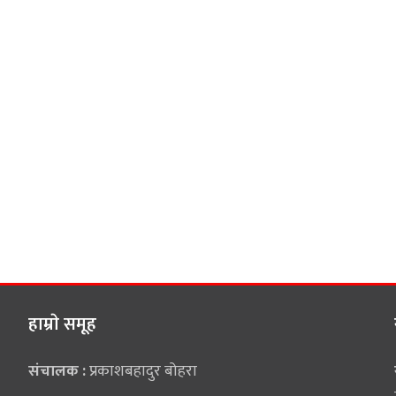
हाम्राे समूह
संचालक :
प्रकाशबहादुर बोहरा