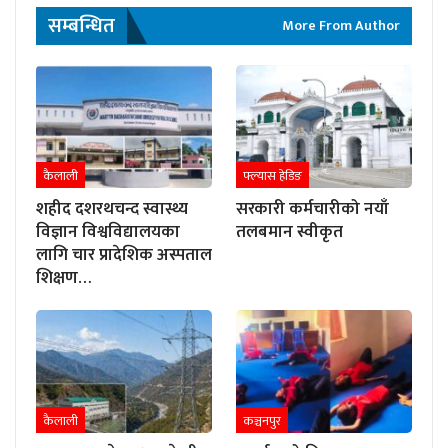
सम्बन्धित
More From Author
कैलाली
फ्ल्यास हेडिङ
शहीद दशरथचन्द स्वास्थ्य
सरकारी कर्मचारीको नयाँ
विज्ञान विश्वविद्यालयका
तलबमान स्वीकृत
लागि चार प्रादेशिक अस्पताल
शिक्षण…
कैलाली
कञ्चनपुर