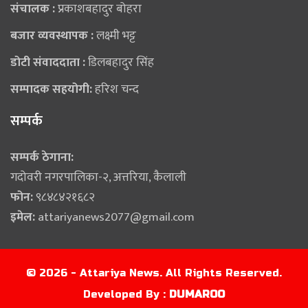
संचालक :
प्रकाशबहादुर बोहरा
बजार व्यवस्थापक :
लक्ष्मी भट्ट
डोटी संवाददाता :
डिलबहादुर सिंह
सम्पादक सहयोगी:
हरिश चन्द
सम्पर्क
सम्पर्क ठेगाना:
गदोवरी नगरपालिका-२, अत्तरिया, कैलाली
फोन:
९८४८४२१६८२
इमेल:
attariyanews2077@gmail.com
© 2026 - Attariya News. All Rights Reserved.
Developed By :
DUMAROO