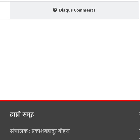
Disqus Comments
हाम्राे समूह
संचालक :
प्रकाशबहादुर बोहरा