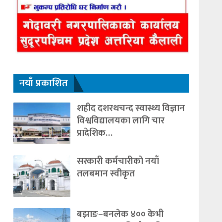
नयाँ प्रकाशित
शहीद दशरथचन्द स्वास्थ्य विज्ञान
विश्वविद्यालयका लागि चार
प्रादेशिक…
सरकारी कर्मचारीको नयाँ
तलबमान स्वीकृत
बझाङ–बनलेक ४०० केभी