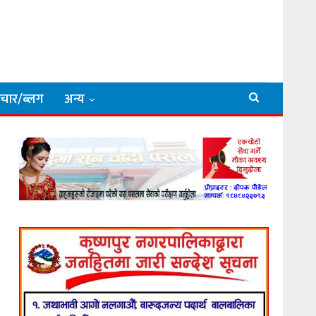
िचार/ब्लग
अन्य