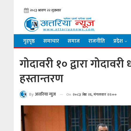
गृहपृष्ठ
समाचार
समाज
राजनीति
प्रदेश
गोदावरी १० द्वारा गोदावरी
हस्तान्तरण
By
अत्तरिया न्युज
On
२०८३ जेष्ठ २६, मंगलवार २२:००