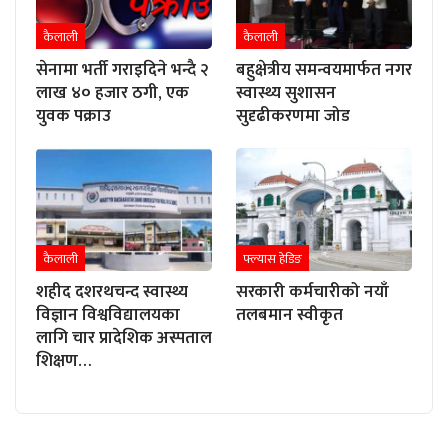
कैलाली
कैलाली
सेनामा भर्ती गराइदिने भन्दै २
बहुक्षेत्रीय समन्वयमार्फत नगर
लाख ४० हजार ठगी, एक
स्वास्थ्य सुशासन
युवक पक्राउ
सुदृढीकरणमा जोड
कैलाली
फ्ल्यास हेडिङ
शहीद दशरथचन्द स्वास्थ्य
सरकारी कर्मचारीको नयाँ
विज्ञान विश्वविद्यालयका
तलबमान स्वीकृत
लागि चार प्रादेशिक अस्पताल
शिक्षण…