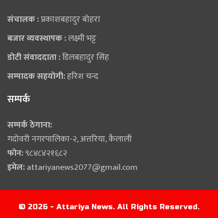
संचालक :
प्रकाशबहादुर बोहरा
बजार व्यवस्थापक :
लक्ष्मी भट्ट
डोटी संवाददाता :
डिलबहादुर सिंह
सम्पादक सहयोगी:
हरिश चन्द
सम्पर्क
सम्पर्क ठेगाना:
गदोवरी नगरपालिका-२, अत्तरिया, कैलाली
फोन:
९८४८४२१६८२
इमेल:
attariyanews2077@gmail.com
© 2026 - Attariya News. All Rights Reserved.