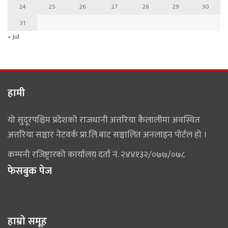
24
25
26
27
28
29
30
31
« Jul
हामी
यो सुदूरपश्चिम प्रदेशको राजधानी अत्तरिया कैलालीमा अवस्थित
अत्तरिया सञ्चार नेटवर्क प्रा.लि.बाट सञ्चालित अनलाइन पोर्टल हो ।
कम्पनी रजिष्ट्रारको कार्यालय दर्ता नं. २४४१३२/०७७/०७८
फेसबुक पेज
हाम्राे समूह