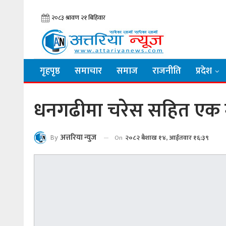
गृहपृष्ठ
समाचार
समाज
राजनीति
प्रदेश
धनगढीमा चरेस सहित एक म
By
अत्तरिया न्युज
On
२०८२ बैशाख १४, आईतवार १६:३९