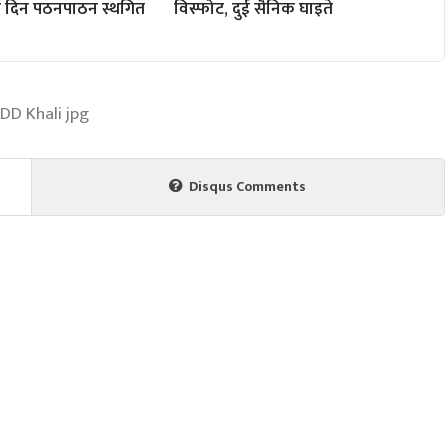
दुई दिन पठनपाठन स्थगित
विस्फोट, दुई सैनिक घाइते
Disqus Comments