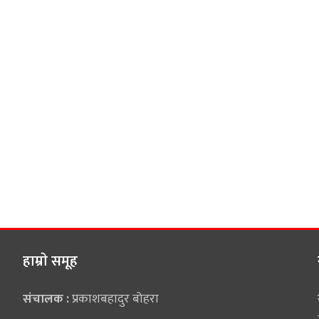
हाम्राे समूह
संचालक :
प्रकाशबहादुर बोहरा