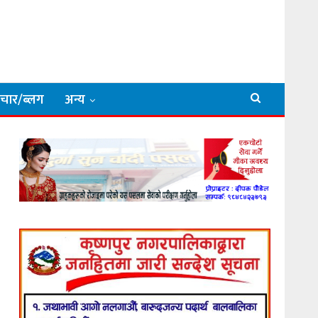
िचार/ब्लग
अन्य