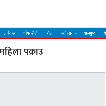
अर्थतन्त्र
जीवनशैली
शिक्षा
मनाेरञ्जन
खेलकुद
व
हिला पक्राउ