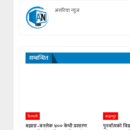
अत्तरिया न्युज
सम्बन्धित
कैलाली
कञ्चनपुर
बझाङ–बनलेक ४०० केभी प्रसारण
पुनर्वासको विद