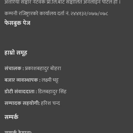
अत्तरिया सञ्चार नेटवर्क प्रा.लि.बाट सञ्चालित अनलाइन पोर्टल हो ।
कम्पनी रजिष्ट्रारको कार्यालय दर्ता नं. २४४१३२/०७७/०७८
फेसबुक पेज
हाम्राे समूह
संचालक :
प्रकाशबहादुर बोहरा
बजार व्यवस्थापक :
लक्ष्मी भट्ट
डोटी संवाददाता :
डिलबहादुर सिंह
सम्पादक सहयोगी:
हरिश चन्द
सम्पर्क
सम्पर्क ठेगाना: