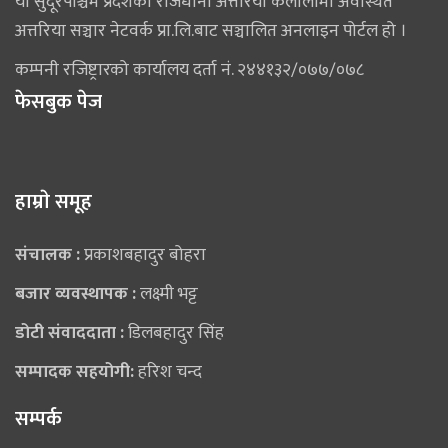
यो सुदूरपश्चिम प्रदेशको राजधानी अत्तरिया कैलालीमा अवस्थित
अत्तरिया सञ्चार नेटवर्क प्रा.लि.बाट सञ्चालित अनलाइन पोर्टल हो ।
कम्पनी रजिष्ट्रारको कार्यालय दर्ता नं. २४४१३२/०७७/०७८
फेसबुक पेज
हाम्राे समूह
संचालक :
प्रकाशबहादुर बोहरा
बजार व्यवस्थापक :
लक्ष्मी भट्ट
डोटी संवाददाता :
डिलबहादुर सिंह
सम्पादक सहयोगी:
हरिश चन्द
सम्पर्क