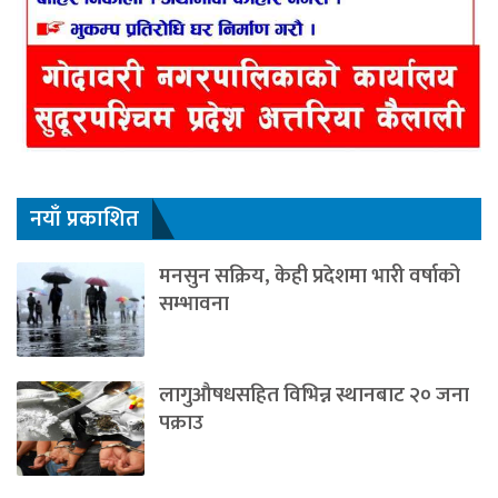
नयाँ प्रकाशित
मनसुन सक्रिय, केही प्रदेशमा भारी वर्षाको
सम्भावना
लागुऔषधसहित विभिन्न स्थानबाट २० जना
पक्राउ