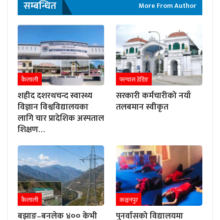
सम्बन्धित
More From Author
कैलाली
फ्ल्यास हेडिङ
शहीद दशरथचन्द स्वास्थ्य
सरकारी कर्मचारीको नयाँ
विज्ञान विश्वविद्यालयका
तलबमान स्वीकृत
लागि चार प्रादेशिक अस्पताल
शिक्षण…
कैलाली
कञ्चनपुर
बझाङ–बनलेक ४०० केभी
पुनर्वासको विद्यालयमा