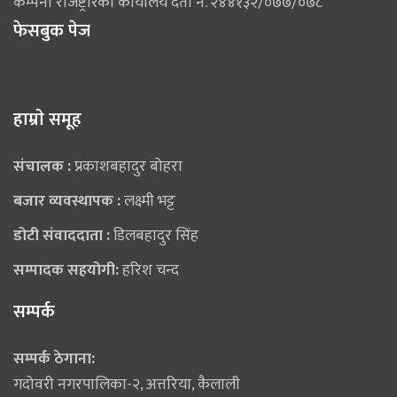
कम्पनी रजिष्ट्रारको कार्यालय दर्ता नं. २४४१३२/०७७/०७८
फेसबुक पेज
हाम्राे समूह
संचालक :
प्रकाशबहादुर बोहरा
बजार व्यवस्थापक :
लक्ष्मी भट्ट
डोटी संवाददाता :
डिलबहादुर सिंह
सम्पादक सहयोगी:
हरिश चन्द
सम्पर्क
सम्पर्क ठेगाना:
गदोवरी नगरपालिका-२, अत्तरिया, कैलाली