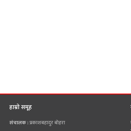
हाम्राे समूह
संचालक :
प्रकाशबहादुर बोहरा