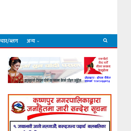
िचार/ब्लग
अन्य