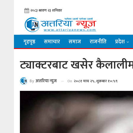
गृहपृष्ठ
समाचार
समाज
राजनीति
प्रदेश
ट्याक्टरबाट खसेर कैलालीमा
By
अत्तरिया न्युज
On
२०८१ माघ २५, शुक्रबार १०:५९