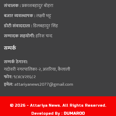
संचालक :
प्रकाशबहादुर बोहरा
बजार व्यवस्थापक :
लक्ष्मी भट्ट
डोटी संवाददाता :
डिलबहादुर सिंह
सम्पादक सहयोगी:
हरिश चन्द
सम्पर्क
सम्पर्क ठेगाना:
गदोवरी नगरपालिका-२, अत्तरिया, कैलाली
फोन:
९८४८४२१६८२
इमेल:
attariyanews2077@gmail.com
© 2026 - Attariya News. All Rights Reserved.
Developed By :
DUMAROO