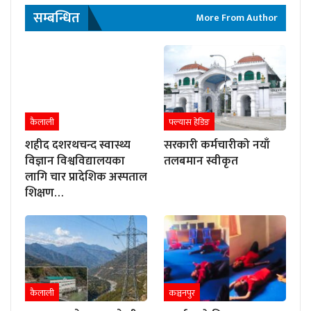
सम्बन्धित
More From Author
कैलाली
फ्ल्यास हेडिङ
शहीद दशरथचन्द स्वास्थ्य
सरकारी कर्मचारीको नयाँ
विज्ञान विश्वविद्यालयका
तलबमान स्वीकृत
लागि चार प्रादेशिक अस्पताल
शिक्षण…
कैलाली
कञ्चनपुर