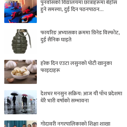
पुनर्वासको विद्यालयमा छात्राहरूमा बेहोस
हुने समस्या, दुई दिन पठनपाठन…
फायरिङ अभ्यासका क्रममा ग्रिनेड विस्फोट,
दुई सैनिक घाइते
हरेक दिन एउटा लसुनको पोटी खानुका
फाइदाहरू
देशभर मनसुन सक्रिय: आज यी पाँच प्रदेशमा
धेरै भारी वर्षाको सम्भावना
गोदावरी नगरपालिकाको शिक्षा शाखा