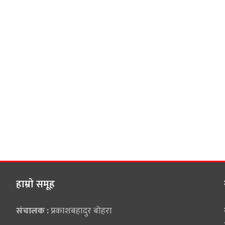
हाम्राे समूह
संचालक :
प्रकाशबहादुर बोहरा