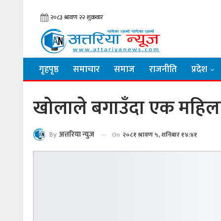
गृहपृष्ठ
समाचार
समाज
राजनीति
प्रदेश
खोलाले बगाउँदा एक महिला 
By
अत्तरिया न्युज
On
२०८१ श्रावण ५, शनिबार १४:४१