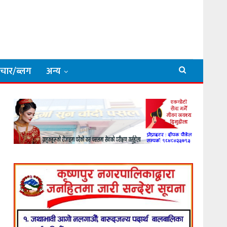
िचार/ब्लग
अन्य