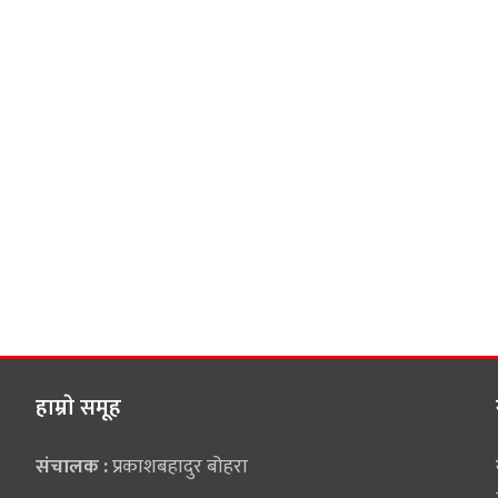
हाम्राे समूह
संचालक :
प्रकाशबहादुर बोहरा