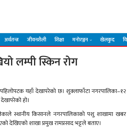
अर्थतन्त्र
जीवनशैली
शिक्षा
मनाेरञ्जन
खेलकुद
व
यो लम्पी स्किन रोग
ग पहिलोपटक यहाँ देखापरेको छ। शुक्लाफाँटा नगरपालिका–१२
देखापरेको हो।
 थालेकाले स्थानीय किसानले नगरपालिकाको पशु शाखामा खबर
को देखिएको शाखा प्रमुख रामप्रसाद भट्टले बताए।