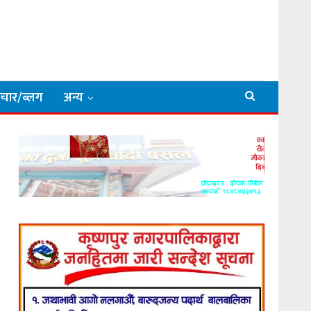
िचार/ब्लग
अन्य