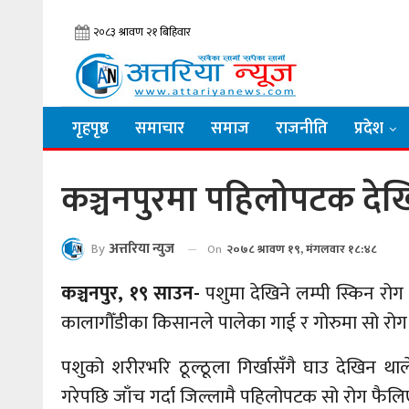
गृहपृष्ठ
समाचार
समाज
राजनीति
प्रदेश
कञ्चनपुरमा पहिलोपटक देखि
By
अत्तरिया न्युज
On
२०७८ श्रावण १९, मंगलवार १८:४८
कञ्चनपुर, १९ साउन-
पशुमा देखिने लम्पी स्किन रो
कालागौँडीका किसानले पालेका गाई र गोरुमा सो रोग 
पशुको शरीरभरि ठूल्ठूला गिर्खासँगै घाउ देखिन
गरेपछि जाँच गर्दा जिल्लामै पहिलोपटक सो रोग फैलिए