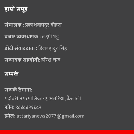
हाम्राे समूह
संचालक :
प्रकाशबहादुर बोहरा
बजार व्यवस्थापक :
लक्ष्मी भट्ट
डोटी संवाददाता :
डिलबहादुर सिंह
सम्पादक सहयोगी:
हरिश चन्द
सम्पर्क
सम्पर्क ठेगाना:
गदोवरी नगरपालिका-२, अत्तरिया, कैलाली
फोन:
९८४८४२१६८२
इमेल:
attariyanews2077@gmail.com