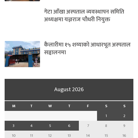
गेटा आँखा अस्पताल व्यवस्थापन समिति
अध्यक्षमा यज्ञराज चौधरी नियुक्त
कैलारीमा १५ शय्याको आधारभूत अस्पताल
सञ्चालनमा
August 2026
M
T
W
T
F
S
S
1
2
3
4
5
6
7
8
9
10
11
12
13
14
15
16