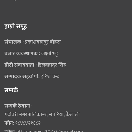
हाम्राे समूह
संचालक :
प्रकाशबहादुर बोहरा
बजार व्यवस्थापक :
लक्ष्मी भट्ट
डोटी संवाददाता :
डिलबहादुर सिंह
सम्पादक सहयोगी:
हरिश चन्द
सम्पर्क
सम्पर्क ठेगाना:
गदोवरी नगरपालिका-२, अत्तरिया, कैलाली
फोन:
९८४८४२१६८२
इमेल:
attariyanews2077@gmail.com