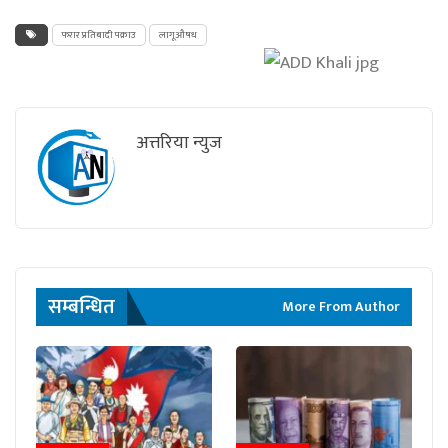
फरार प्रतिबादी पक्राउ
लागूऔषध
अत्तरिया न्युज
सम्बन्धित
More From Author