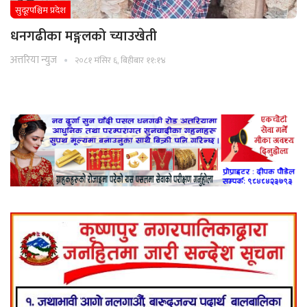
सुदूरपश्चिम प्रदेश
धनगढीका मङ्गलको च्याउखेती
अत्तरिया न्युज
२०८१ मंसिर ६, बिहीबार ११:१४