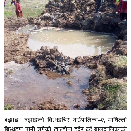
बझाङ-
बझाङको बित्थडचिर गाउँपालिका–१, माथिल्लो
बित्थडमा पानी जमेको खाल्डोमा डुबेर दुई बालबालिकाको