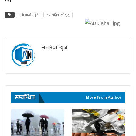
छ।
पानी खाल्डोमा डुबेर
बालबालिकाको मृत्यु
अत्तरिया न्युज
सम्बन्धित
More From Author