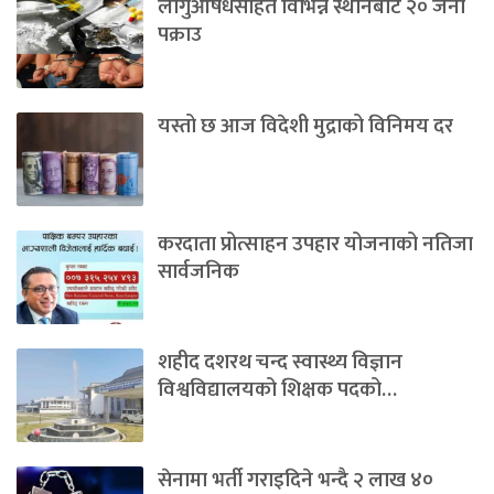
लागुऔषधसहित विभिन्न स्थानबाट २० जना
पक्राउ
यस्तो छ आज विदेशी मुद्राको विनिमय दर
करदाता प्रोत्साहन उपहार योजनाको नतिजा
सार्वजनिक
शहीद दशरथ चन्द स्वास्थ्य विज्ञान
विश्वविद्यालयको शिक्षक पदको…
सेनामा भर्ती गराइदिने भन्दै २ लाख ४०