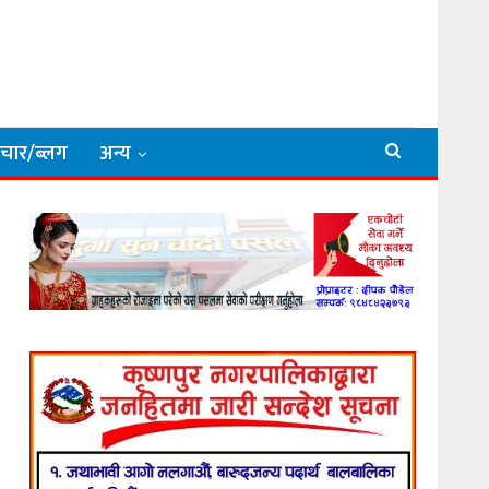
िचार/ब्लग
अन्य