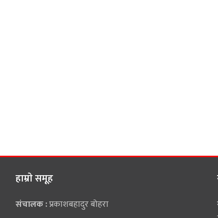
हाम्राे समूह
संचालक :
प्रकाशबहादुर बोहरा