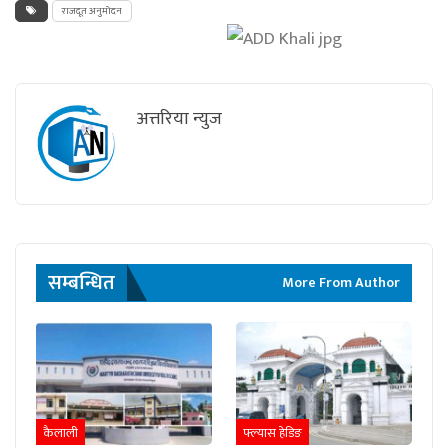
राजदूत अनुमोदन
अत्तरिया न्युज
सम्बन्धित
More From Author
कैलाली
फ्ल्यास हेडिङ