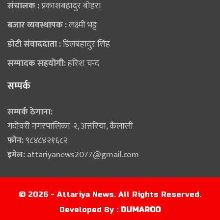
संचालक :
प्रकाशबहादुर बोहरा
बजार व्यवस्थापक :
लक्ष्मी भट्ट
डोटी संवाददाता :
डिलबहादुर सिंह
सम्पादक सहयोगी:
हरिश चन्द
सम्पर्क
सम्पर्क ठेगाना:
गदोवरी नगरपालिका-२, अत्तरिया, कैलाली
फोन:
९८४८४२१६८२
इमेल:
attariyanews2077@gmail.com
© 2026 - Attariya News. All Rights Reserved.
Developed By :
DUMAROO