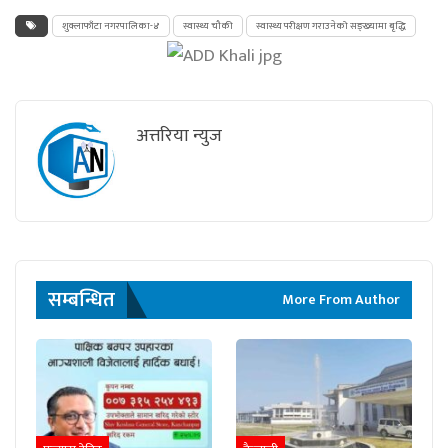
शुक्लाफाँटा नगरपालिका-४
स्वास्थ्य चौकी
स्वास्थ्य परीक्षण गराउनेको सङ्ख्यामा बृद्धि
अत्तरिया न्युज
सम्बन्धित
More From Author