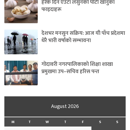
हरेक दिन एउटा लसुनको पोटी खानुका
फाइदाहरू
देशभर मनसुन सक्रिय: आज यी पाँच प्रदेशमा
धेरै भारी वर्षाको सम्भावना
गोदावरी नगरपालिकाको शिक्षा शाखा
प्रमुखमा उप–सचिव हरिस पन्त
August 2026
M
T
W
T
F
S
S