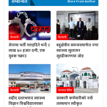
सम्बन्धित
More From Author
कैलाली
कैलाली
सेनामा भर्ती गराइदिने भन्दै २
बहुक्षेत्रीय समन्वयमार्फत नगर
लाख ४० हजार ठगी, एक
स्वास्थ्य सुशासन
युवक पक्राउ
सुदृढीकरणमा जोड
कैलाली
फ्ल्यास हेडिङ
शहीद दशरथचन्द स्वास्थ्य
सरकारी कर्मचारीको नयाँ
विज्ञान विश्वविद्यालयका
तलबमान स्वीकृत