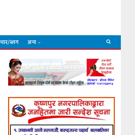
िचार/ब्लग
अन्य