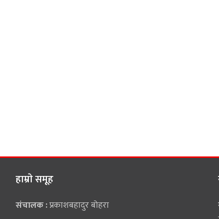
हाम्राे समूह
संचालक :
प्रकाशबहादुर बोहरा