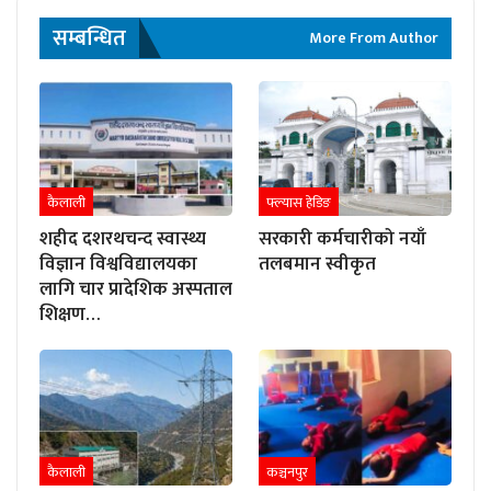
सम्बन्धित
More From Author
कैलाली
फ्ल्यास हेडिङ
शहीद दशरथचन्द स्वास्थ्य
सरकारी कर्मचारीको नयाँ
विज्ञान विश्वविद्यालयका
तलबमान स्वीकृत
लागि चार प्रादेशिक अस्पताल
शिक्षण…
कैलाली
कञ्चनपुर