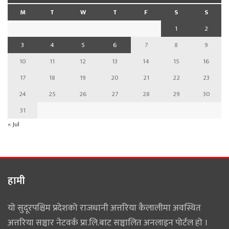
M
T
W
T
F
S
S
1
2
3
4
5
6
7
8
9
10
11
12
13
14
15
16
17
18
19
20
21
22
23
24
25
26
27
28
29
30
31
« Jul
हामी
यो सुदूरपश्चिम प्रदेशको राजधानी अत्तरिया कैलालीमा अवस्थित
अत्तरिया सञ्चार नेटवर्क प्रा.लि.बाट सञ्चालित अनलाइन पोर्टल हो ।