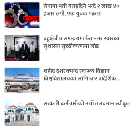
सेनामा भर्ती गराइदिने भन्दै २ लाख ४०
हजार ठगी, एक युवक पक्राउ
बहुक्षेत्रीय समन्वयमार्फत नगर स्वास्थ्य
सुशासन सुदृढीकरणमा जोड
शहीद दशरथचन्द स्वास्थ्य विज्ञान
विश्वविद्यालयका लागि चार प्रादेशिक…
सरकारी कर्मचारीको नयाँ तलबमान स्वीकृत