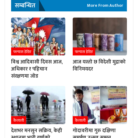
सम्बन्धित
More From Author
फ्ल्यास हेडिङ
फ्ल्यास हेडिङ
विश्व आदिवासी दिवस आज,
आज यस्तो छ विदेशी मुद्राको
अधिकार र पहिचान
विनिमयदर
संरक्षणमा जोड
कैलाली
कैलाली
देशभर मनसुन सक्रिय, केही
गोदावरीमा गुरु दक्षिणा
स्थानमा भारी वर्षाको
समर्पण उत्सव सम्पन्न