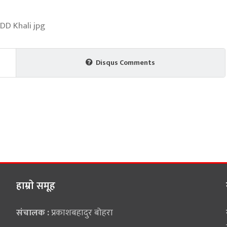
Disqus Comments
हाम्राे समूह
संचालक :
प्रकाशबहादुर बोहरा