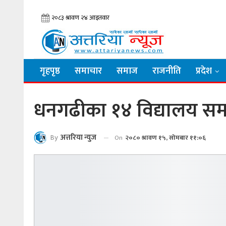
गृहपृष्ठ
समाचार
समाज
राजनीति
प्रदेश
धनगढीका १४ विद्यालय सम
By
अत्तरिया न्युज
On
२०८० श्रावण १५, सोमबार ११:०६