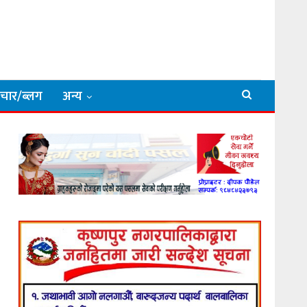
िचार/ब्लग
अन्य