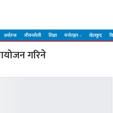
अर्थतन्त्र
जीवनशैली
शिक्षा
मनाेरञ्जन
खेलकुद
व
ायोजन गरिने