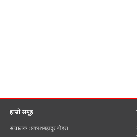
हाम्राे समूह
संचालक :
प्रकाशबहादुर बोहरा