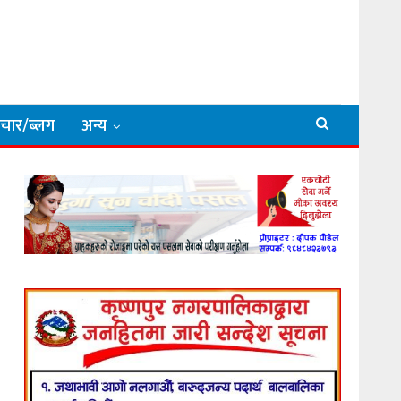
िचार/ब्लग
अन्य