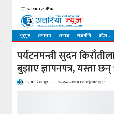
गृहपृष्ठ
समाचार
समाज
राजनीति
प्रदेश
पर्यटनमन्त्री सुदन किराँतीला
बुझाए ज्ञापनपत्र, यस्ता छन् 
By
अत्तरिया न्युज
On
२०८० श्रावण १४, आईतवार १६:३६