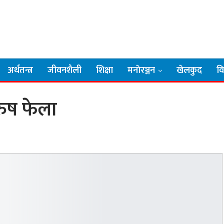
अर्थतन्त्र
जीवनशैली
शिक्षा
मनाेरञ्जन
खेलकुद
व
ुरुष फेला