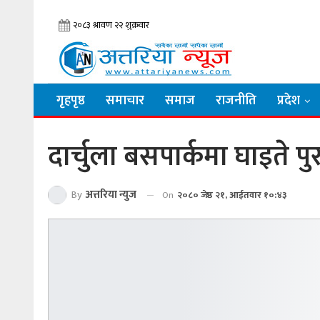
गृहपृष्ठ
समाचार
समाज
राजनीति
प्रदेश
दार्चुला बसपार्कमा घाइते प
By
अत्तरिया न्युज
On
२०८० जेष्ठ २१, आईतवार १०:४३