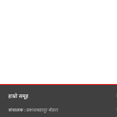
हाम्राे समूह
संचालक :
प्रकाशबहादुर बोहरा