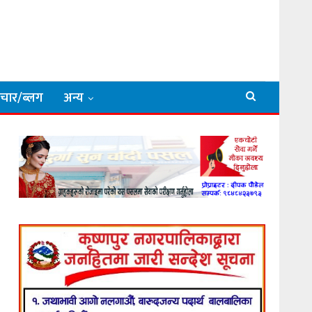
िचार/ब्लग
अन्य