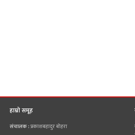
हाम्राे समूह
संचालक :
प्रकाशबहादुर बोहरा