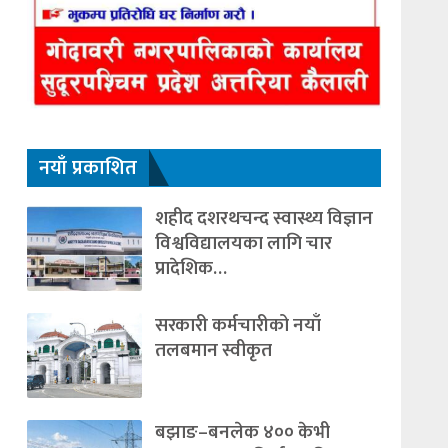
नयाँ प्रकाशित
शहीद दशरथचन्द स्वास्थ्य विज्ञान
विश्वविद्यालयका लागि चार
प्रादेशिक…
सरकारी कर्मचारीको नयाँ
तलबमान स्वीकृत
बझाङ–बनलेक ४०० केभी