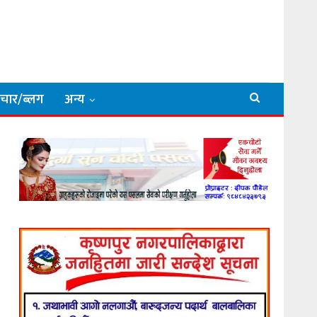
िचार/ब्लग
अन्य