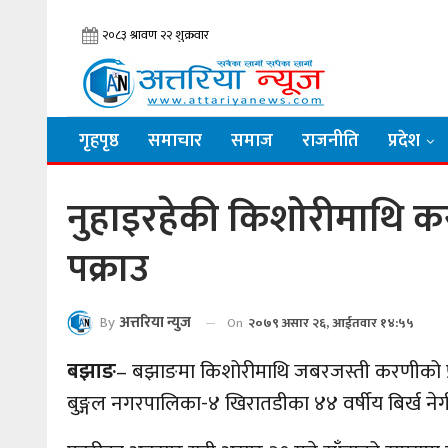
गृहपृष्ठ
समाचार
समाज
राजनीति
प्रदेश
नुहाइरहेकी किशोरीमाथि करणी
पक्राउ
By
अत्तरिया न्युज
On
२०७९ असार २६, आईतवार १४:५५
बझाङ
– बझाङमा किशोरीमाथि जबरजस्ती करणीको प्रय
बुङ्गल नगरपालिका-४ खिरातडीका ४४ वर्षीय बिर्ख नेगी 