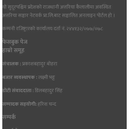
यो सुदूरपश्चिम प्रदेशको राजधानी अत्तरिया कैलालीमा अवस्थित
अत्तरिया सञ्चार नेटवर्क प्रा.लि.बाट सञ्चालित अनलाइन पोर्टल हो ।
कम्पनी रजिष्ट्रारको कार्यालय दर्ता नं. २४४१३२/०७७/०७८
फेसबुक पेज
हाम्राे समूह
संचालक :
प्रकाशबहादुर बोहरा
बजार व्यवस्थापक :
लक्ष्मी भट्ट
डोटी संवाददाता :
डिलबहादुर सिंह
सम्पादक सहयोगी:
हरिश चन्द
सम्पर्क