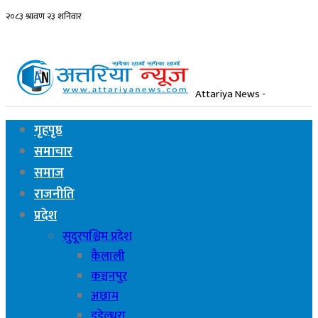
Attariya News -
गृहपृष्ठ
समाचार
समाज
राजनीति
प्रदेश
सुदूरपश्चिम प्रदेश
कैलाली
कञ्चनपुर
अछाम
डडेल्धुरा