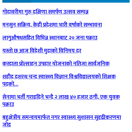
गोदावरीमा गुरु दक्षिणा समर्पण उत्सव सम्पन्न
मनसुन सक्रिय, केही प्रदेशमा भारी वर्षाको सम्भावना
लागुऔषधसहित विभिन्न स्थानबाट २० जना पक्राउ
यस्तो छ आज विदेशी मुद्राको विनिमय दर
करदाता प्रोत्साहन उपहार योजनाको नतिजा सार्वजनिक
शहीद दशरथ चन्द स्वास्थ्य विज्ञान विश्वविद्यालयको शिक्षक
पदको…
सेनामा भर्ती गराइदिने भन्दै २ लाख ४० हजार ठगी, एक युवक
पक्राउ
बहुक्षेत्रीय समन्वयमार्फत नगर स्वास्थ्य सुशासन सुदृढीकरणमा
जोड