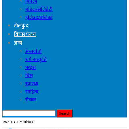
फिल्मि
मोडेल/सेलिब्रेटी
हलिउड/बलिउड
खेलकुद
विचार/ब्लग
अन्य
अन्तर्वार्ता
धर्म-संस्कृति
परदेश
विश्व
स्वास्थ्य
साहित्य
रोचक