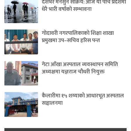
देशभर मनसुन सक्रिय: आज यी पाँच प्रदेशमा
धेरै भारी वर्षाको सम्भावना
गोदावरी नगरपालिकाको शिक्षा शाखा
प्रमुखमा उप–सचिव हरिस पन्त
गेटा आँखा अस्पताल व्यवस्थापन समिति
अध्यक्षमा यज्ञराज चौधरी नियुक्त
कैलारीमा १५ शय्याको आधारभूत अस्पताल
सञ्चालनमा