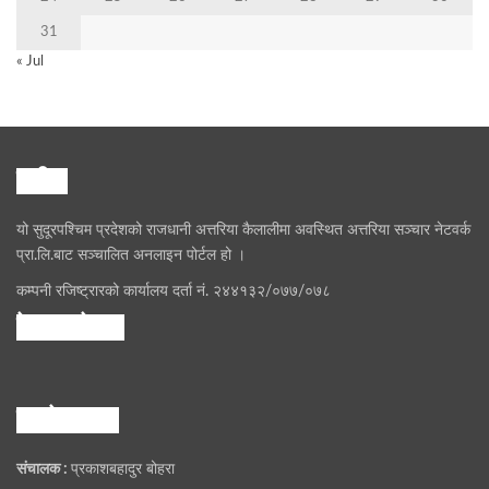
31
« Jul
हामी
यो सुदूरपश्चिम प्रदेशको राजधानी अत्तरिया कैलालीमा अवस्थित अत्तरिया सञ्चार नेटवर्क
प्रा.लि.बाट सञ्चालित अनलाइन पोर्टल हो ।
कम्पनी रजिष्ट्रारको कार्यालय दर्ता नं. २४४१३२/०७७/०७८
फेसबुक पेज
हाम्राे समूह
संचालक :
प्रकाशबहादुर बोहरा