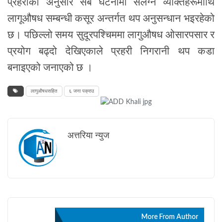
प्रहरीका अनुसार सबै घटनामा संलग्न व्यक्तिहरूमाथि
लागूऔषध सम्बन्धी कसूर अन्तर्गत थप अनुसन्धान भइरहेको
छ। पछिल्लो समय सुदूरपश्चिममा लागुऔषध ओसारपसार र
प्रयोग बढ्दो देखिएकाले प्रहरी निगरानी थप कडा
बनाइएको जनाएको छ ।
लागुऔषधसहित
६ जना पक्राउ
अत्तरिया न्युज
सम्बन्धित
More From Author