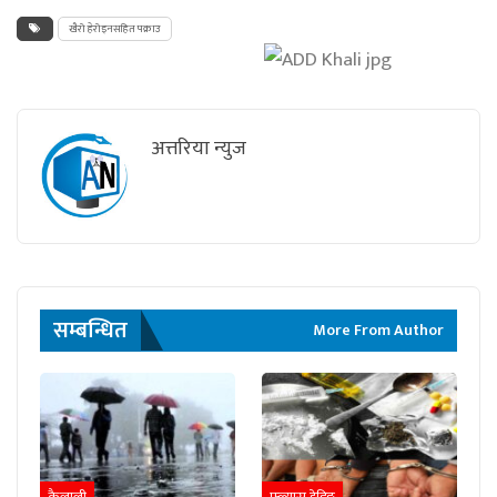
खैरो हेरोइनसहित पक्राउ
अत्तरिया न्युज
सम्बन्धित
More From Author
कैलाली
फ्ल्यास हेडिङ