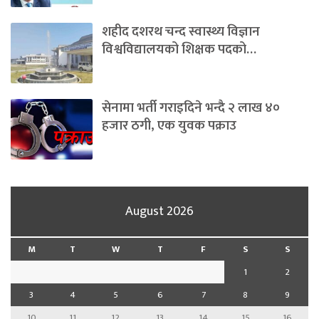
शहीद दशरथ चन्द स्वास्थ्य विज्ञान
विश्वविद्यालयको शिक्षक पदको…
सेनामा भर्ती गराइदिने भन्दै २ लाख ४०
हजार ठगी, एक युवक पक्राउ
August 2026
M
T
W
T
F
S
S
1
2
3
4
5
6
7
8
9
10
11
12
13
14
15
16