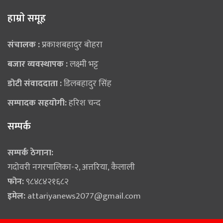
हाम्राे समूह
संचालक :
प्रकाशबहादुर बोहरा
बजार व्यवस्थापक :
लक्ष्मी भट्ट
डोटी संवाददाता :
डिलबहादुर सिंह
सम्पादक सहयोगी:
हरिश चन्द
सम्पर्क
सम्पर्क ठेगाना:
गदोवरी नगरपालिका-२, अत्तरिया, कैलाली
फोन:
९८४८४२१६८२
इमेल:
attariyanews2077@gmail.com