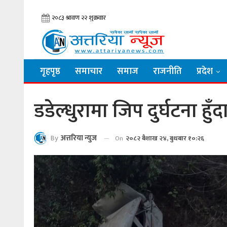
गृहपृष्ठ
समाचार
समाज
राजनीति
प्रदेश
डडेल्धुरामा जिप दुर्घटना हुँ
By
अत्तरिया न्युज
On
२०८२ बैशाख २४, बुधबार १०:२६