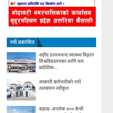
नयाँ प्रकाशित
शहीद दशरथचन्द स्वास्थ्य विज्ञान
विश्वविद्यालयका लागि चार
प्रादेशिक…
सरकारी कर्मचारीको नयाँ
तलबमान स्वीकृत
बझाङ–बनलेक ४०० केभी