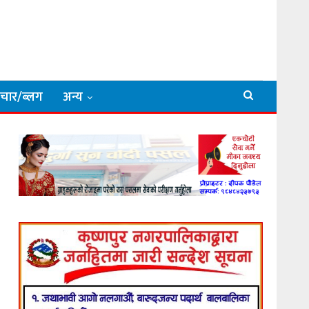
िचार/ब्लग
अन्य