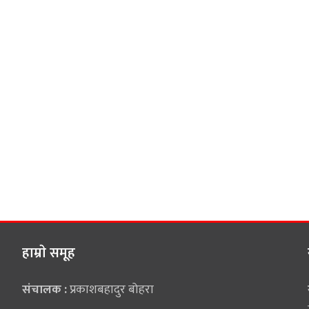
हाम्राे समूह
संचालक :
प्रकाशबहादुर बोहरा