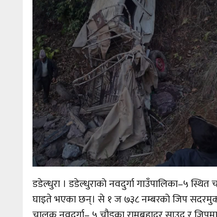
डडेल्धुरा । डडेल्धुराको नवदुर्गा गाउँपालिका–५ स्थित
घाइते भएका छन्। से १ ज ७३८ नम्बरको जिप सदरमुकामबा
चालक नवदुर्गा– ५ चौडका रामबहादुर साउद र जिपम