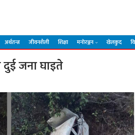
अर्थतन्त्र
जीवनशैली
शिक्षा
मनाेरञ्जन
खेलकुद
व
दा दुई जना घाइते