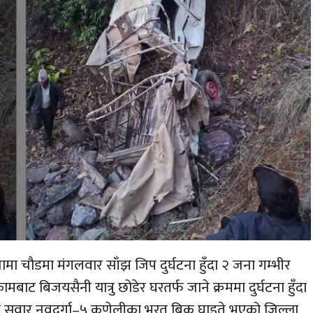
 चामा चौडमा मंगलवार साँझ जिप दुर्घटना हुँदा २ जना गम्भीर
ट बिजयसैनी यात्रु छोडेर घरतर्फ जाने क्रममा दुर्घटना हुँदा
ा सवार नवदुर्गा–५ कणेलीका भरत बिक घाइते भएको जिल्ला