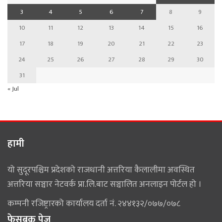
3
4
5
6
7
8
9
10
11
12
13
14
15
16
17
18
19
20
21
22
23
24
25
26
27
28
29
30
31
« Jul
हामी
यो सुदूरपश्चिम प्रदेशको राजधानी अत्तरिया कैलालीमा अवस्थित
अत्तरिया सञ्चार नेटवर्क प्रा.लि.बाट सञ्चालित अनलाइन पोर्टल हो ।
कम्पनी रजिष्ट्रारको कार्यालय दर्ता नं. २४४१३२/०७७/०७८
फेसबुक पेज