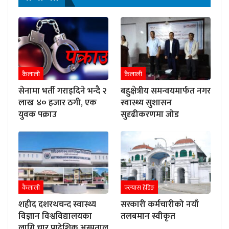
कैलाली
कैलाली
सेनामा भर्ती गराइदिने भन्दै २
बहुक्षेत्रीय समन्वयमार्फत नगर
लाख ४० हजार ठगी, एक
स्वास्थ्य सुशासन
युवक पक्राउ
सुदृढीकरणमा जोड
कैलाली
फ्ल्यास हेडिङ
शहीद दशरथचन्द स्वास्थ्य
सरकारी कर्मचारीको नयाँ
विज्ञान विश्वविद्यालयका
तलबमान स्वीकृत
लागि चार प्रादेशिक अस्पताल