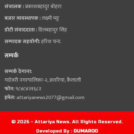
संचालक :
प्रकाशबहादुर बोहरा
बजार व्यवस्थापक :
लक्ष्मी भट्ट
डोटी संवाददाता :
डिलबहादुर सिंह
सम्पादक सहयोगी:
हरिश चन्द
सम्पर्क
सम्पर्क ठेगाना:
गदोवरी नगरपालिका-२, अत्तरिया, कैलाली
फोन:
९८४८४२१६८२
इमेल:
attariyanews2077@gmail.com
© 2026 - Attariya News. All Rights Reserved.
Developed By :
DUMAROO