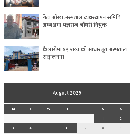
गेटा आँखा अस्पताल व्यवस्थापन समिति
अध्यक्षमा यज्ञराज चौधरी नियुक्त
कैलारीमा १५ शय्याको आधारभूत अस्पताल
सञ्चालनमा
August 2026
M
T
W
T
F
S
S
1
2
3
4
5
6
7
8
9