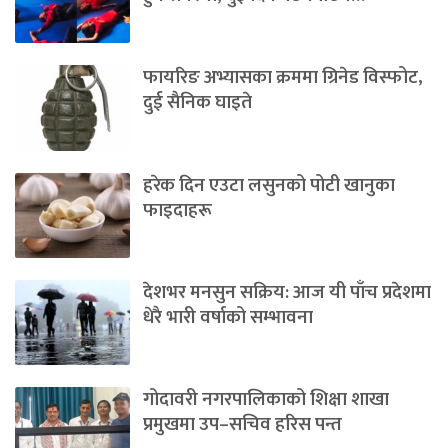
फायरिङ अभ्यासका क्रममा ग्रिनेड विस्फोट,
दुई सैनिक घाइते
हरेक दिन एउटा लसुनको पोटी खानुका
फाइदाहरू
देशभर मनसुन सक्रिय: आज यी पाँच प्रदेशमा
धेरै भारी वर्षाको सम्भावना
गोदावरी नगरपालिकाको शिक्षा शाखा
प्रमुखमा उप–सचिव हरिस पन्त