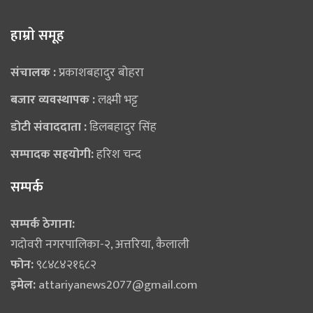
हाम्राे समूह
संचालक :
प्रकाशबहादुर बोहरा
बजार व्यवस्थापक :
लक्ष्मी भट्ट
डोटी संवाददाता :
डिलबहादुर सिंह
सम्पादक सहयोगी:
हरिश चन्द
सम्पर्क
सम्पर्क ठेगाना:
गदोवरी नगरपालिका-२, अत्तरिया, कैलाली
फोन:
९८४८४२१६८२
इमेल:
attariyanews2077@gmail.com