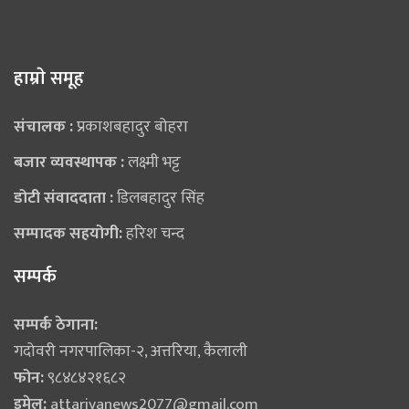
हाम्राे समूह
संचालक :
प्रकाशबहादुर बोहरा
बजार व्यवस्थापक :
लक्ष्मी भट्ट
डोटी संवाददाता :
डिलबहादुर सिंह
सम्पादक सहयोगी:
हरिश चन्द
सम्पर्क
सम्पर्क ठेगाना:
गदोवरी नगरपालिका-२, अत्तरिया, कैलाली
फोन:
९८४८४२१६८२
इमेल:
attariyanews2077@gmail.com